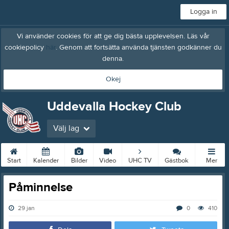
Logga in
Vi använder cookies för att ge dig bästa upplevelsen. Läs vår
cookiepolicy
här
. Genom att fortsätta använda tjänsten godkänner du
denna.
Okej
Uddevalla Hockey Club
Välj lag
Start
Kalender
Bilder
Video
UHC TV
Gästbok
Mer
Påminnelse
29 jan
0
410