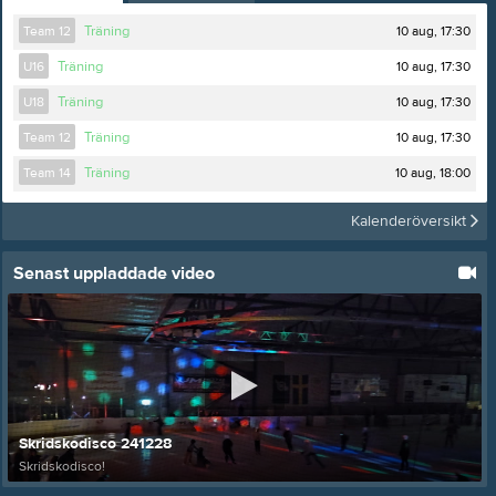
10 aug, 17:30
Team 12
Träning
10 aug, 17:30
U16
Träning
10 aug, 17:30
U18
Träning
10 aug, 17:30
Team 12
Träning
10 aug, 18:00
Team 14
Träning
Kalenderöversikt
Senast uppladdade video
Skridskodisco 241228
Skridskodisco!