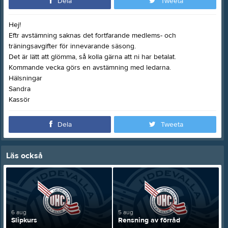
Dela
Tweeta
Hej!
Eftr avstämning saknas det fortfarande medlems- och
träningsavgifter för innevarande säsong.
Det är lätt att glömma, så kolla gärna att ni har betalat.
Kommande vecka görs en avstämning med ledarna.
Hälsningar
Sandra
Kassör
Dela
Tweeta
Läs också
6 aug
5 aug
Slipkurs
Rensning av förråd