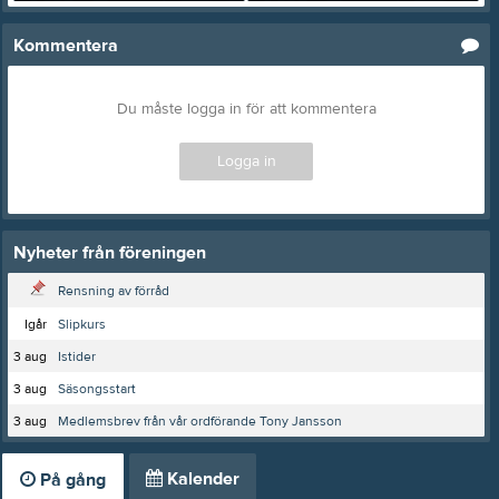
Kommentera
Du måste logga in för att kommentera
Logga in
Nyheter från föreningen
Rensning av förråd
Igår
Slipkurs
3 aug
Istider
3 aug
Säsongsstart
3 aug
Medlemsbrev från vår ordförande Tony Jansson
Kalender
På gång