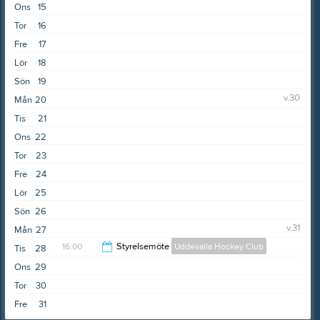
Ons
15
Tor
16
Fre
17
Lör
18
Sön
19
v.30
Mån
20
Tis
21
Ons
22
Tor
23
Fre
24
Lör
25
Sön
26
v.31
Mån
27
16:00
Styrelsemöte
Uddevalla Hockey Club
Tis
28
Ons
29
18:00
Tor
30
Fre
31