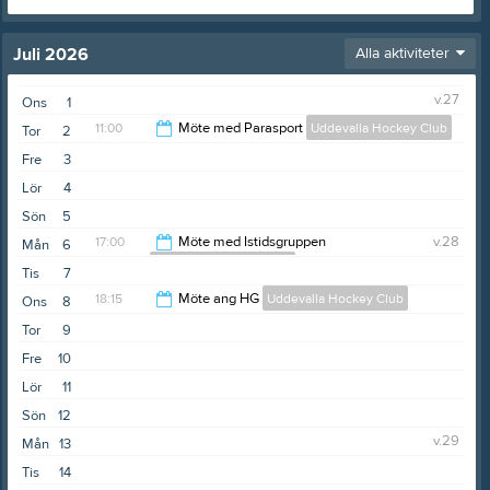
Juli 2026
Alla aktiviteter
v.27
Ons
1
11:00
Möte med Parasport
Uddevalla Hockey Club
Tor
2
Fre
3
12:00
Lör
4
Sön
5
17:00
Möte med Istidsgruppen
v.28
Mån
6
Uddevalla Hockey Club
Tis
7
18:30
18:15
Möte ang HG
Uddevalla Hockey Club
Ons
8
Tor
9
20:15
Fre
10
Lör
11
Sön
12
v.29
Mån
13
Tis
14