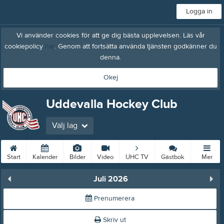
Logga in
Vi använder cookies för att ge dig bästa upplevelsen. Läs vår
cookiepolicy
här
. Genom att fortsätta använda tjänsten godkänner du
denna.
Okej
Uddevalla Hockey Club
Välj lag
Start
Kalender
Bilder
Video
UHC TV
Gästbok
Mer
Juli 2026
Prenumerera
Skriv ut