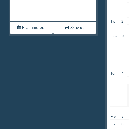
Tis
2
Prenumerera
Skriv ut
Ons
3
Tor
4
Fre
5
Lör
6