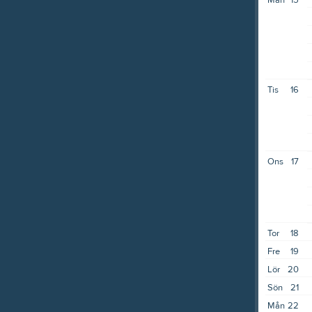
Mån
15
Tis
16
Ons
17
Tor
18
Fre
19
Lör
20
Sön
21
Mån
22