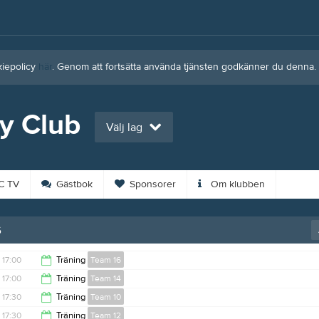
kiepolicy
här
. Genom att fortsätta använda tjänsten godkänner du denna.
y Club
Välj lag
 TV
Gästbok
Sponsorer
Om klubben
6
17:00
Träning
Team 16
17:00
Träning
Team 14
18:00
17:30
Träning
Team 10
18:00
17:30
Träning
Team 12