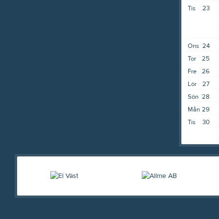
Tis
23
Ons
24
Tor
25
Fre
26
Lör
27
Sön
28
Mån
29
Tis
30