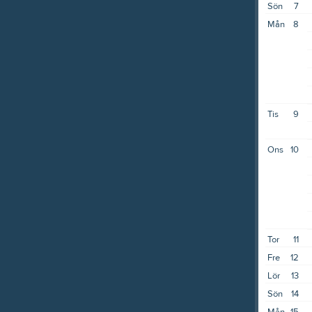
Sön
7
Mån
8
Tis
9
Ons
10
Tor
11
Fre
12
Lör
13
Sön
14