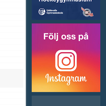
Bli medlem
Istider
Utskott
Försäkring
Stöd Blue Rocks
Hitta hit
Tider allmänheten