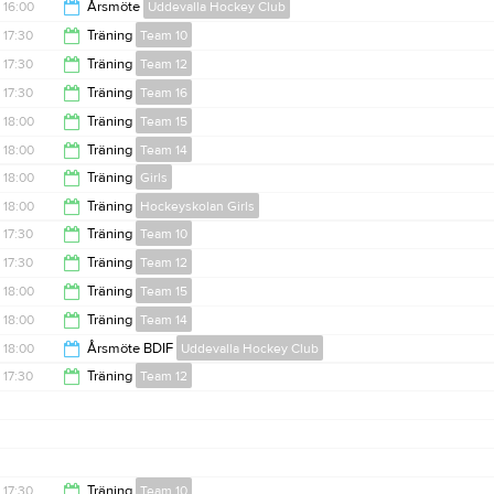
16:00
Årsmöte
Uddevalla Hockey Club
Anteckning:
SVARA ALLTID PÅ KALLELSEN!
Övrig platsinfo:
Ta med vattenflaska och fyskläder för utomhus.
17:30
Träning
Team 10
18:00
17:30
Träning
Team 12
19:00
17:30
Träning
Team 16
19:00
18:00
Träning
Team 15
18:30
18:00
Träning
Team 14
19:00
18:00
Träning
Girls
19:00
18:00
Träning
Hockeyskolan Girls
19:00
17:30
Träning
Team 10
19:00
17:30
Träning
Team 12
19:00
18:00
Träning
Team 15
19:30
18:00
Träning
Team 14
19:00
18:00
Årsmöte BDIF
Uddevalla Hockey Club
19:00
17:30
Träning
Team 12
19:30
19:00
17:30
Träning
Team 10