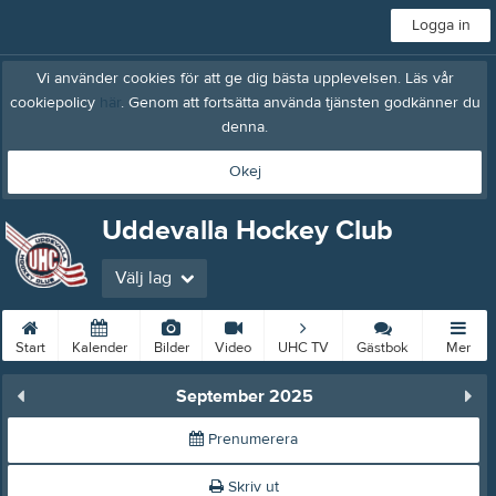
Logga in
Vi använder cookies för att ge dig bästa upplevelsen. Läs vår
cookiepolicy
här
. Genom att fortsätta använda tjänsten godkänner du
denna.
Okej
Uddevalla Hockey Club
Välj lag
Start
Kalender
Bilder
Video
UHC TV
Gästbok
Mer
September 2025
Prenumerera
Skriv ut